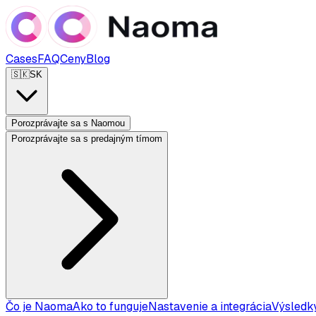
Cases
FAQ
Ceny
Blog
🇸🇰
SK
Porozprávajte sa s Naomou
Porozprávajte sa s predajným tímom
Čo je Naoma
Ako to funguje
Nastavenie a integrácia
Výsledky