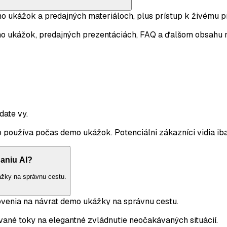
o ukážok a predajných materiáloch, plus prístup k živému p
 ukážok, predajných prezentáciách, FAQ a ďalšom obsahu na 
date vy.
užíva počas demo ukážok. Potenciálni zákazníci vidia iba ti
haniu AI?
ážky na správnu cestu.
venia na návrat demo ukážky na správnu cestu.
né toky na elegantné zvládnutie neočakávaných situácií.