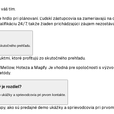
 váš tím.
rdlo pri plánovaní. Ľudskí zástupcovia sa zameriavajú na 
ifikáciu 24/7, takže žiaden prichádzajúci záujem nezostáva
skutočného prehľadu.
tmi, ktoré profitujú zo skutočného prehľadu.
ellow, Hoteza a Magify. Je vhodná pre spoločnosti s výzvou 
etódy.
je rozdiel?
ukážky a sprievodcovia pri prvom kontakte.
y, ako sú predajné demo ukážky a sprievodcovia pri prvom