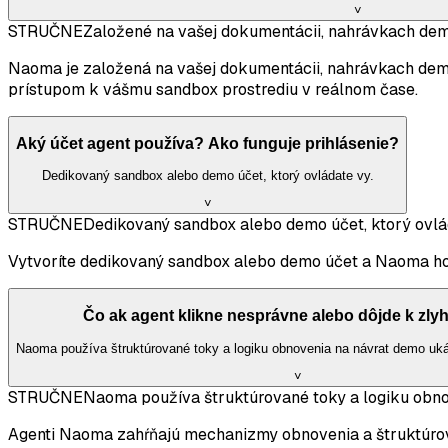
˅
STRUČNE
Založené na vašej dokumentácii, nahrávkach dem
Naoma je založená na vašej dokumentácii, nahrávkach demo
prístupom k vášmu sandbox prostrediu v reálnom čase.
Aký účet agent používa? Ako funguje prihlásenie?
Dedikovaný sandbox alebo demo účet, ktorý ovládate vy.
˅
STRUČNE
Dedikovaný sandbox alebo demo účet, ktorý ovlá
Vytvoríte dedikovaný sandbox alebo demo účet a Naoma ho po
Čo ak agent klikne nesprávne alebo dôjde k zly
Naoma používa štruktúrované toky a logiku obnovenia na návrat demo uk
˅
STRUČNE
Naoma používa štruktúrované toky a logiku obno
Agenti Naoma zahŕňajú mechanizmy obnovenia a štruktúrova