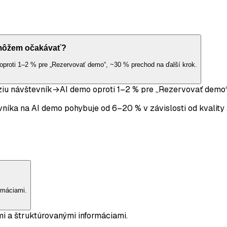
 môžem očakávať?
oproti 1–2 % pre „Rezervovať demo“, ~30 % prechod na ďalší krok.
ziu návštevník→AI demo oproti 1–2 % pre „Rezervovať demo“,
níka na AI demo pohybuje od 6–20 % v závislosti od kvality a
rmáciami.
i a štruktúrovanými informáciami.