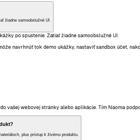
aľ žiadne samoobslužné UI.
žky po spustenie. Zatiaľ žiadne samoobslužné UI.
e navrhnúť tok demo ukážky, nastaviť sandbox účet, nakonf
e do vašej webovej stránky alebo aplikácie. Tím Naoma podpo
dukt?
teriáloch, plus prístup k živému produktu.