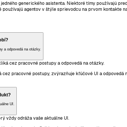
jedného generického asistenta. Niektoré tímy používajú pre
é používajú agentov v štýle sprievodcu na prvom kontakte n
obí?
py a odpovedá na otázky.
kliká cez pracovné postupy a odpovedá na otázky.
ká cez pracovné postupy, zvýrazňuje kľúčové UI a odpovedá
dukt?
uálne UI.
rý vždy odráža vaše aktuálne UI.