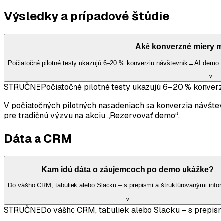
Výsledky a prípadové štúdie
Aké konverzné miery
Počiatočné pilotné testy ukazujú 6–20 % konverziu návštevník→AI demo 
˅
STRUČNE
Počiatočné pilotné testy ukazujú 6–20 % konver
V počiatočných pilotných nasadeniach sa konverzia návštev
pre tradičnú výzvu na akciu „Rezervovať demo“.
Dáta a CRM
Kam idú dáta o záujemcoch po demo ukážke?
Do vášho CRM, tabuliek alebo Slacku – s prepismi a štruktúrovanými info
˅
STRUČNE
Do vášho CRM, tabuliek alebo Slacku – s prepism