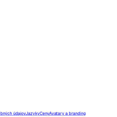
obných údajov
Jazyky
Ceny
Avatary a branding