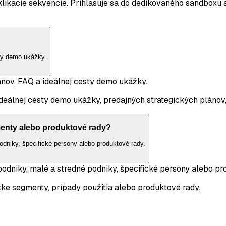
ikacie sekvencie. Prihlasuje sa do dedikovaného sandboxu a
sty demo ukážky.
ánov, FAQ a ideálnej cesty demo ukážky.
deálnej cesty demo ukážky, predajných strategických plánov
enty alebo produktové rady?
dniky, špecifické persony alebo produktové rady.
niky, malé a stredné podniky, špecifické persony alebo pr
ke segmenty, prípady použitia alebo produktové rady.