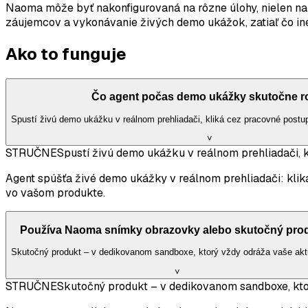
Naoma môže byť nakonfigurovaná na rôzne úlohy, nielen na 
záujemcov a vykonávanie živých demo ukážok, zatiaľ čo in
Ako to funguje
Čo agent počas demo ukážky skutočne r
Spustí živú demo ukážku v reálnom prehliadači, kliká cez pracovné postu
˅
STRUČNE
Spustí živú demo ukážku v reálnom prehliadači, 
Agent spúšťa živé demo ukážky v reálnom prehliadači: kli
vo vašom produkte.
Používa Naoma snímky obrazovky alebo skutočný pro
Skutočný produkt – v dedikovanom sandboxe, ktorý vždy odráža vaše akt
˅
STRUČNE
Skutočný produkt – v dedikovanom sandboxe, kto