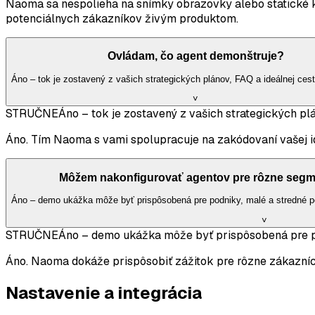
Naoma sa nespolieha na snímky obrazovky alebo statické kl
potenciálnych zákazníkov živým produktom.
Ovládam, čo agent demonštruje?
Áno – tok je zostavený z vašich strategických plánov, FAQ a ideálnej ce
˅
STRUČNE
Áno – tok je zostavený z vašich strategických pl
Áno. Tím Naoma s vami spolupracuje na zakódovaní vašej i
Môžem nakonfigurovať agentov pre rôzne segm
Áno – demo ukážka môže byť prispôsobená pre podniky, malé a stredné po
˅
STRUČNE
Áno – demo ukážka môže byť prispôsobená pre pod
Áno. Naoma dokáže prispôsobiť zážitok pre rôzne zákazníc
Nastavenie a integrácia