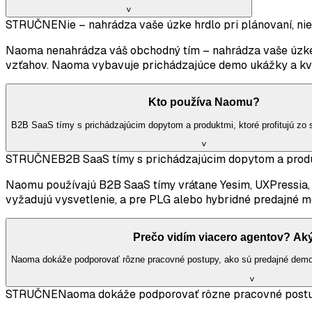
˅
STRUČNE
Nie – nahrádza vaše úzke hrdlo pri plánovaní, nie
Naoma nenahrádza váš obchodný tím – nahrádza vaše úzke h
vzťahov. Naoma vybavuje prichádzajúce demo ukážky a kval
Kto používa Naomu?
B2B SaaS tímy s prichádzajúcim dopytom a produktmi, ktoré profitujú zo 
˅
STRUČNE
B2B SaaS tímy s prichádzajúcim dopytom a produk
Naomu používajú B2B SaaS tímy vrátane Yesim, UXPressia, M
vyžadujú vysvetlenie, a pre PLG alebo hybridné predajné m
Prečo vidím viacero agentov? Aký 
Naoma dokáže podporovať rôzne pracovné postupy, ako sú predajné demo 
˅
STRUČNE
Naoma dokáže podporovať rôzne pracovné postup