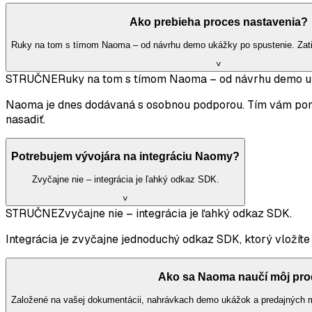
Ako prebieha proces nastavenia?
Ruky na tom s tímom Naoma – od návrhu demo ukážky po spustenie. Zati
˅
STRUČNE
Ruky na tom s tímom Naoma – od návrhu demo uká
Naoma je dnes dodávaná s osobnou podporou. Tím vám pomôž
nasadiť.
Potrebujem vývojára na integráciu Naomy?
Zvyčajne nie – integrácia je ľahký odkaz SDK.
˅
STRUČNE
Zvyčajne nie – integrácia je ľahký odkaz SDK.
Integrácia je zvyčajne jednoduchý odkaz SDK, ktorý vložít
Ako sa Naoma naučí môj pro
Založené na vašej dokumentácii, nahrávkach demo ukážok a predajných ma