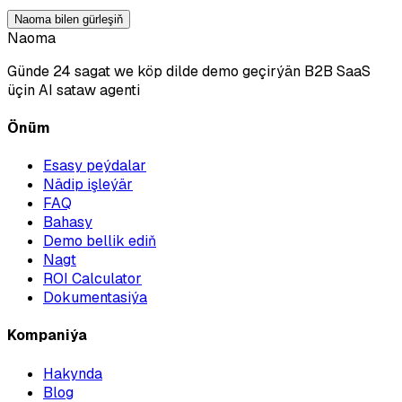
Naoma bilen gürleşiň
Naoma
Günde 24 sagat we köp dilde demo geçirýän B2B SaaS
üçin AI sataw agenti
Önüm
Esasy peýdalar
Nädip işleýär
FAQ
Bahasy
Demo bellik ediň
Nagt
ROI Calculator
Dokumentasiýa
Kompaniýa
Hakynda
Blog