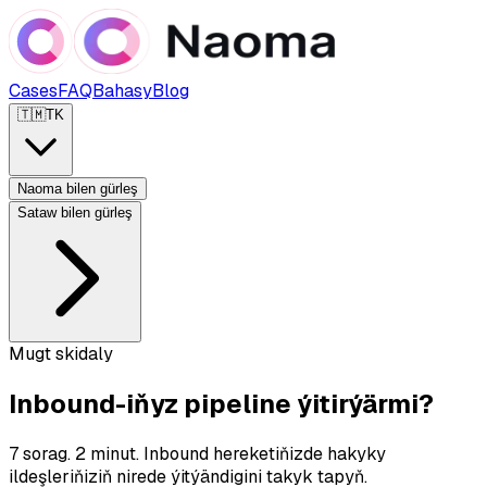
Cases
FAQ
Bahasy
Blog
🇹🇲
TK
Naoma bilen gürleş
Sataw bilen gürleş
Mugt skidaly
Inbound-iňyz pipeline ýitirýärmi?
7 sorag. 2 minut. Inbound hereketiňizde hakyky
ildeşleriňiziň nirede ýitýändigini takyk tapyň.