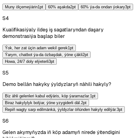
Muny ölçemeýärin
1
pt
60% aşakda
2
pt
60% ýa-da ondan ýokary
3
pt
S
4
Kualifikasiýaly ildeş iş sagatlaryndan daşary
demonstrasiýa başlap biler
Ýok, her zat üçin adam wekil gerek
1
pt
Ýarym, chatbot ýa-da özbaşdak, ýöne çäkli
2
pt
Howa, 24/7 doly elýeterli
3
pt
S
5
Demo bellän hakyky ýyldyzlaryň nähili hakyly?
Biz ähli gelenleri kabul edýäris, köp ýaramazlar.
1
pt
Biraz hakylylyk bolýar, ýöne yzygiderli däl.
2
pt
Repiň wagty sarp edilmänkä, ýyldyzlar öňünden hakyly edilýär.
3
pt
S
6
Gelen akymyňyzda iň köp adamyň nirede ýitendigini