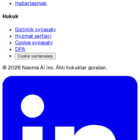
Habarlaşmak
Hukuk
Gizlinlik syýasaty
Hyzmat şertleri
Cookie syýasaty
DPA
Cookie sazlamalary
© 2026 Naoma AI Inc. Ähli hukuklar goralan.