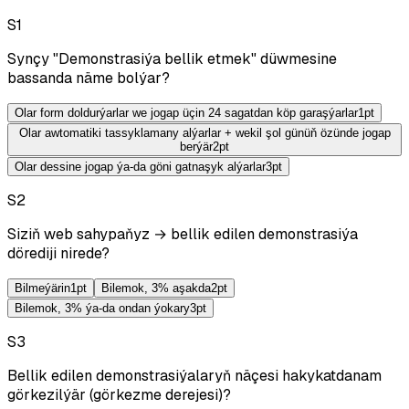
S
1
Synçy "Demonstrasiýa bellik etmek" düwmesine
bassanda näme bolýar?
Olar form doldurýarlar we jogap üçin 24 sagatdan köp garaşýarlar
1
pt
Olar awtomatiki tassyklamany alýarlar + wekil şol günüň özünde jogap
berýär
2
pt
Olar dessine jogap ýa-da göni gatnaşyk alýarlar
3
pt
S
2
Siziň web sahypaňyz → bellik edilen demonstrasiýa
dörediji nirede?
Bilmeýärin
1
pt
Bilemok, 3% aşakda
2
pt
Bilemok, 3% ýa-da ondan ýokary
3
pt
S
3
Bellik edilen demonstrasiýalaryň näçesi hakykatdanam
görkezilýär (görkezme derejesi)?