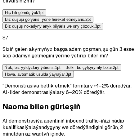
bilýärsiňizmi?
Hiç hili görnüş ýok
1
pt
Biz düşüşi görýäris, ýöne hereket etmeýäris.
2
pt
Biz düşüş nokadyny anyk bilýäris we ony çözdük.
3
pt
S
7
Siziň gelen akymyňyz başga adam goşman, şu gün 3 esse
köp adamyň gelmegini ýerine ýetirip biler mi?
Ýok, biz ýyldyzlary ýitireris.
1
pt
Belki, bu çylşyrymly bolar.
2
pt
Howa, avtomatik usulda ýaýraýar.
3
pt
"Demonstrasiýa bellik etmek" formlary ~1–2% döredýär.
AI-lider demonstrasiýalary 6–20% döredýär.
Naoma bilen gürleşiň
AI demonstrasiýa agentiniň inbound traffic-iňizi nädip
kualifikasiýalaýandygyny we döredýändigini görüň, 2
minutdan az wagtyň içinde.