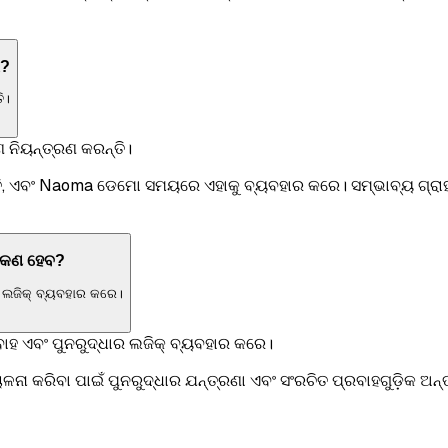
େ?
ି।
 ନିୟନ୍ତ୍ରଣ କରନ୍ତି।
ତି, ଏବଂ Naoma ଡେମୋ ସମୟରେ ଏହାକୁ ବ୍ୟବହାର କରେ। ସମ୍ଭାବ୍ୟ ଗ୍ରା
େ କଣ ହେବ?
ର ଲଜିକ୍ ବ୍ୟବହାର କରେ।
ବାହ ଏବଂ ପୁନରୁଦ୍ଧାର ଲଜିକ୍ ବ୍ୟବହାର କରେ।
ନା କରିବା ପାଇଁ ପୁନରୁଦ୍ଧାର ଯନ୍ତ୍ରଣା ଏବଂ ସଂରଚିତ ପ୍ରବାହଗୁଡ଼ିକ ଅନ୍ତର