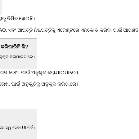
ୁ ନିର୍ମିତ ହୋଇଛି।
AQ, ଏବଂ ଆପତ୍ତି ନିଷ୍ପତ୍ତିକୁ ଏଜେଣ୍ଟରେ ଏନକୋଡ କରିବା ପାଇଁ ଆପଣଙ୍କ
 କରିପାରିବି କି?
 ଅନୁକୂଳ କରାଯାଇପାରେ।
 ଉତ୍ପାଦ ରେଖା ପାଇଁ ଅନୁକୂଳ କରାଯାଇପାରେ।
ରେଖା ପାଇଁ ଅନୁଭୂତିକୁ ଅନୁକୂଳ କରିପାରେ।
 ସ୍ୱ-ସେବା UI ନାହିଁ।