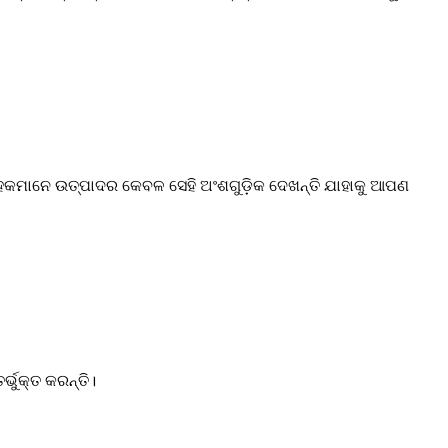
ହକମାନେ ଉତ୍ପାଦର କେବଳ ସେହି ଅଂଶଗୁଡ଼ିକ ଦେଖନ୍ତି ଯାହାକୁ ଆପଣ
୍ଭୁକ୍ତ କରନ୍ତି।