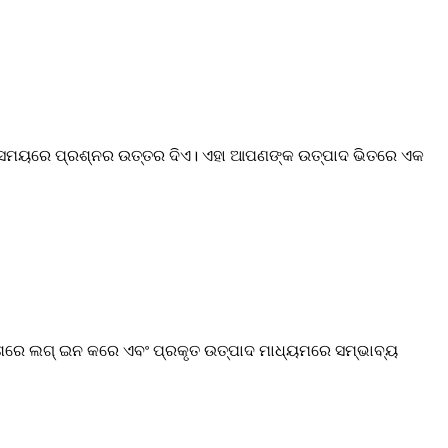
ୃତ ସମୟରେ ପ୍ରଶ୍ନର ଉତ୍ତର ଦିଏ। ଏହା ଆପଣଙ୍କ ଉତ୍ପାଦ ଭିତରେ ଏକ
ିବେଶରେ ଲଗ୍ ଇନ କରେ ଏବଂ ପ୍ରକୃତ ଉତ୍ପାଦ ମାଧ୍ୟମରେ ସମ୍ଭାବ୍ୟ