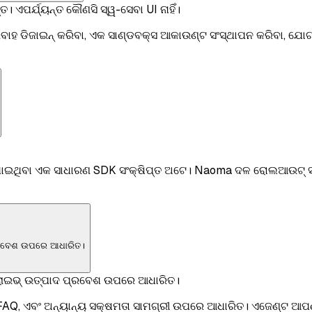
। ଏପର୍ଯ୍ୟନ୍ତ କୌଣସି ସ୍ୱ-ସେବା UI ନାହିଁ।
 ଡିଜାଇନ୍ କରିବା, ଏକ ସାଣ୍ଡବକ୍ସ ଆକାଉଣ୍ଟ ସଂସ୍ଥାପନ କରିବା, ଯୋଗ୍ୟତ
ାଇଥିବା ଏକ ସାଧାରଣ SDK ସଂକ୍ଷିପ୍ତ ଅଟେ। Naoma ଦଳ ରୋଲଆଉଟ୍ ସମ
ପ୍ରବେଶ ଉପରେ ଆଧାରିତ।
 ଲାଇଭ୍ ଉତ୍ପାଦ ପ୍ରବେଶ ଉପରେ ଆଧାରିତ।
FAQ, ଏବଂ ଅନ୍ୟାନ୍ୟ ସକ୍ଷମତା ସାମଗ୍ରୀ ଉପରେ ଆଧାରିତ। ଏଜେଣ୍ଟ ଆପଣଙ