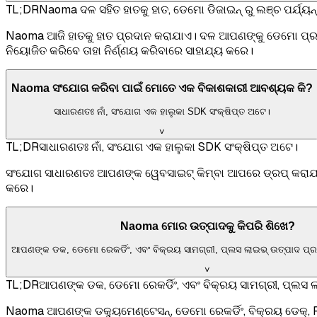
TL;DR
Naoma ଦଳ ସହିତ ହାତକୁ ହାତ, ଡେମୋ ଡିଜାଇନ୍ ରୁ ଲଞ୍ଚ ପର୍ଯ୍ୟନ୍ତ
Naoma ଆଜି ହାତକୁ ହାତ ପ୍ରଦାନ କରାଯାଏ। ଦଳ ଆପଣଙ୍କୁ ଡେମୋ ପ୍ରବାହ
ନିୟୋଜିତ କରିବେ ତାହା ନିର୍ଣ୍ଣୟ କରିବାରେ ସାହାଯ୍ୟ କରେ।
Naoma ସଂଯୋଗ କରିବା ପାଇଁ ମୋତେ ଏକ ବିକାଶକାରୀ ଆବଶ୍ୟକ କି?
ସାଧାରଣତଃ ନାଁ, ସଂଯୋଗ ଏକ ହାଲୁକା SDK ସଂକ୍ଷିପ୍ତ ଅଟେ।
˅
TL;DR
ସାଧାରଣତଃ ନାଁ, ସଂଯୋଗ ଏକ ହାଲୁକା SDK ସଂକ୍ଷିପ୍ତ ଅଟେ।
ସଂଯୋଗ ସାଧାରଣତଃ ଆପଣଙ୍କ ୱେବସାଇଟ୍ କିମ୍ବା ଆପରେ ଡ୍ରପ୍ କରାଯ
କରେ।
Naoma ମୋର ଉତ୍ପାଦକୁ କିପରି ଶିଖେ?
ଆପଣଙ୍କ ଡକ, ଡେମୋ ରେକର୍ଡିଂ, ଏବଂ ବିକ୍ରୟ ସାମଗ୍ରୀ, ପ୍ଲସ ଲାଇଭ୍ ଉତ୍ପାଦ 
˅
TL;DR
ଆପଣଙ୍କ ଡକ, ଡେମୋ ରେକର୍ଡିଂ, ଏବଂ ବିକ୍ରୟ ସାମଗ୍ରୀ, ପ୍ଲସ
Naoma ଆପଣଙ୍କ ଡକ୍ୟୁମେଣ୍ଟେସନ୍, ଡେମୋ ରେକର୍ଡିଂ, ବିକ୍ରୟ ଡେକ୍, 