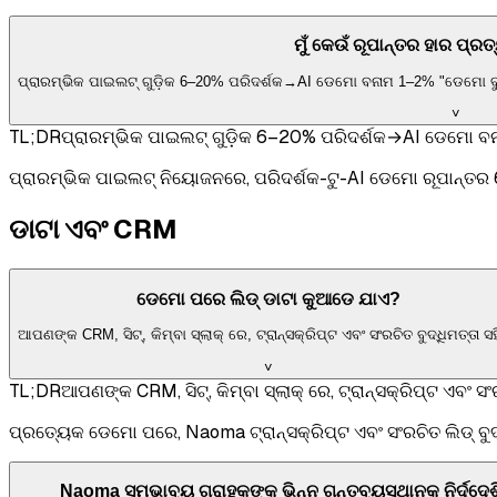
ମୁଁ କେଉଁ ରୂପାନ୍ତର ହାର ପ୍ରତ
ପ୍ରାରମ୍ଭିକ ପାଇଲଟ୍ ଗୁଡ଼ିକ 6–20% ପରିଦର୍ଶକ→AI ଡେମୋ ବନାମ 1–2% "ଡେମୋ ବୁକ୍
˅
TL;DR
ପ୍ରାରମ୍ଭିକ ପାଇଲଟ୍ ଗୁଡ଼ିକ 6–20% ପରିଦର୍ଶକ→AI ଡେମୋ ବନା
ପ୍ରାରମ୍ଭିକ ପାଇଲଟ୍ ନିୟୋଜନରେ, ପରିଦର୍ଶକ-ଟୁ-AI ଡେମୋ ରୂପାନ୍ତର 6–
ଡାଟା ଏବଂ CRM
ଡେମୋ ପରେ ଲିଡ୍ ଡାଟା କୁଆଡେ ଯାଏ?
ଆପଣଙ୍କ CRM, ସିଟ୍, କିମ୍ବା ସ୍ଲାକ୍ ରେ, ଟ୍ରାନ୍ସକ୍ରିପ୍ଟ ଏବଂ ସଂରଚିତ ବୁଦ୍ଧିମତ୍ତା ସ
˅
TL;DR
ଆପଣଙ୍କ CRM, ସିଟ୍, କିମ୍ବା ସ୍ଲାକ୍ ରେ, ଟ୍ରାନ୍ସକ୍ରିପ୍ଟ ଏବଂ ସଂ
ପ୍ରତ୍ୟେକ ଡେମୋ ପରେ, Naoma ଟ୍ରାନ୍ସକ୍ରିପ୍ଟ ଏବଂ ସଂରଚିତ ଲିଡ୍ ବୁଦ
Naoma ସମ୍ଭାବ୍ୟ ଗ୍ରାହକଙ୍କୁ ଭିନ୍ନ ଗନ୍ତବ୍ୟସ୍ଥାନକୁ ନିର୍ଦ୍ଦ