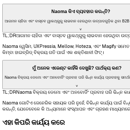
Naoma କିଏ ବ୍ୟବହାର କରନ୍ତି?
ଆଗମନ ଚାହିଦା ଏବଂ ବାସ୍ତବ ୱାକଥ୍ରୁରୁ ଲାଭବାନ ହେଉଥିବା ଉତ୍ପାଦଗୁଡ଼ିକ ଥିବା B2B
˅
TL;DR
ଆଗମନ ଚାହିଦା ଏବଂ ବାସ୍ତବ ୱାକଥ୍ରୁରୁ ଲାଭବାନ ହେଉଥିବା ଉତ୍ପ
Naoma ୱେସିମ, UXPressia, Mellow, Hoteza, ଏବଂ Magify ସମେତ B2
କିମ୍ବା ହାଇବ୍ରିଡ୍ ବିକ୍ରୟ ଗତି ପାଇଁ ଏକ ଶକ୍ତିଶାଳୀ ଫିଟ୍।
ମୁଁ ଅନେକ ଏଜେଣ୍ଟ କାହିଁକି ଦେଖୁଛି? ପାର୍ଥକ୍ୟ କଣ?
Naoma ବିକ୍ରୟ ଡେମୋ ଏବଂ ଅନବୋର୍ଡିଂ ପ୍ରବାହ ପରି ଭିନ୍ନ କାର୍ଯ୍ୟ ପ୍ରବାହକୁ ସମର୍
˅
TL;DR
Naoma ବିକ୍ରୟ ଡେମୋ ଏବଂ ଅନବୋର୍ଡିଂ ପ୍ରବାହ ପରି ଭିନ୍ନ କାର୍
Naoma ଗୋଟିଏ ଜେନେରିକ ସହାୟକ ପରି ନୁହେଁ, ବିଭିନ୍ନ କାର୍ଯ୍ୟ ପାଇଁ 
କରନ୍ତି, ଯେତେବେଳେ କି ଅନ୍ୟମାନେ ସଂସ୍ଥାପନ ଏବଂ ଗ୍ରହଣ ମାଧ୍ୟମରେ ନୂ
ଏହା କିପରି କାର୍ଯ୍ୟ କରେ