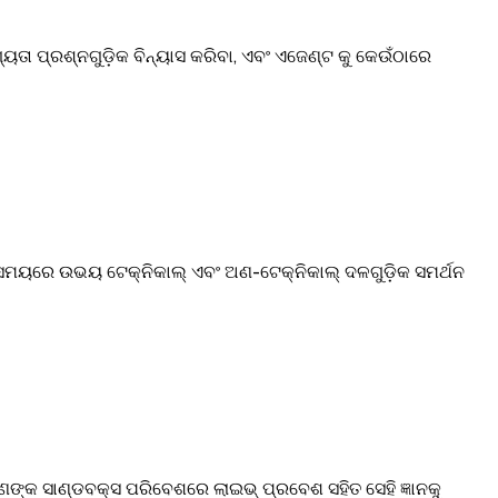
ା ପ୍ରଶ୍ନଗୁଡ଼ିକ ବିନ୍ୟାସ କରିବା, ଏବଂ ଏଜେଣ୍ଟ କୁ କେଉଁଠାରେ
ୟରେ ଉଭୟ ଟେକ୍ନିକାଲ୍ ଏବଂ ଅଣ-ଟେକ୍ନିକାଲ୍ ଦଳଗୁଡ଼ିକ ସମର୍ଥନ
୍କ ସାଣ୍ଡବକ୍ସ ପରିବେଶରେ ଲାଇଭ୍ ପ୍ରବେଶ ସହିତ ସେହି ଜ୍ଞାନକୁ