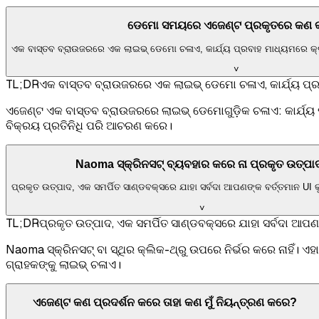
ଡେମୋ ସମୟରେ ଏଜେଣ୍ଟ ପ୍ରକୃତରେ କଣ
ଏକ ବାସ୍ତବ ବ୍ରାଉଜରରେ ଏକ ଲାଇଭ୍ ଡେମୋ ଚଳାଏ, କାର୍ଯ୍ୟ ପ୍ରବାହ ମାଧ୍ୟମରେ କ
˅
TL;DR
ଏକ ବାସ୍ତବ ବ୍ରାଉଜରରେ ଏକ ଲାଇଭ୍ ଡେମୋ ଚଳାଏ, କାର୍ଯ୍ୟ ପ୍
ଏଜେଣ୍ଟ ଏକ ବାସ୍ତବ ବ୍ରାଉଜରରେ ଲାଇଭ୍ ଡେମୋଗୁଡ଼ିକ ଚଳାଏ: କାର୍ଯ୍
ବିକ୍ରୟ ପ୍ରତିନିଧି ପରି ଆଚରଣ କରେ।
Naoma ସ୍କ୍ରିନସଟ୍ ବ୍ୟବହାର କରେ ନା ପ୍ରକୃତ ଉତ୍ପା
ପ୍ରକୃତ ଉତ୍ପାଦ, ଏକ ସମର୍ପିତ ସାଣ୍ଡବକ୍ସରେ ଯାହା ସର୍ବଦା ଆପଣଙ୍କ ବର୍ତ୍ତମାନ UI 
˅
TL;DR
ପ୍ରକୃତ ଉତ୍ପାଦ, ଏକ ସମର୍ପିତ ସାଣ୍ଡବକ୍ସରେ ଯାହା ସର୍ବଦା ଆପଣ
Naoma ସ୍କ୍ରିନସଟ୍ ବା ସ୍ଥିର କ୍ଲିକ-ଥ୍ରୁ ଉପରେ ନିର୍ଭର କରେ ନାହିଁ
ଗ୍ରାହକଙ୍କୁ ଲାଇଭ୍ ଚଳାଏ।
ଏଜେଣ୍ଟ କଣ ପ୍ରଦର୍ଶନ କରେ ତାହା କଣ ମୁଁ ନିୟନ୍ତ୍ରଣ କରେ?