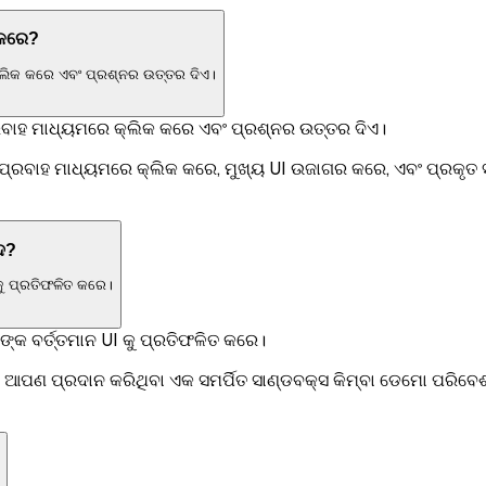
 କରେ?
୍ଲିକ କରେ ଏବଂ ପ୍ରଶ୍ନର ଉତ୍ତର ଦିଏ।
ରବାହ ମାଧ୍ୟମରେ କ୍ଲିକ କରେ ଏବଂ ପ୍ରଶ୍ନର ଉତ୍ତର ଦିଏ।
ୟ ପ୍ରବାହ ମାଧ୍ୟମରେ କ୍ଲିକ କରେ, ମୁଖ୍ୟ UI ଉଜାଗର କରେ, ଏବଂ ପ୍ରକ
ଦ?
କୁ ପ୍ରତିଫଳିତ କରେ।
ଙ୍କ ବର୍ତ୍ତମାନ UI କୁ ପ୍ରତିଫଳିତ କରେ।
। ଏହା ଆପଣ ପ୍ରଦାନ କରିଥିବା ଏକ ସମର୍ପିତ ସାଣ୍ଡବକ୍ସ କିମ୍ବା ଡେମୋ ପର