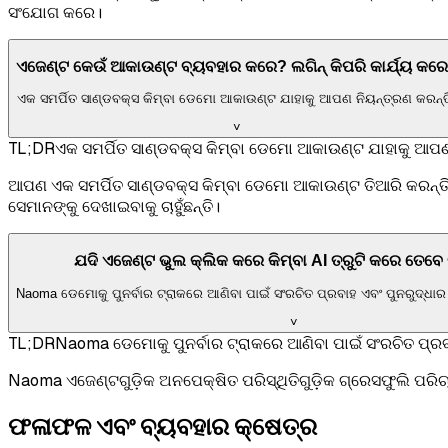
ସଂଯୋଗ କରେ।
ଏଜେଣ୍ଟ କେଉଁ ଆକାଉଣ୍ଟ ବ୍ୟବହାର କରେ? ଲଗିନ୍ କିପରି କାର୍ଯ୍ୟ କର
ଏକ ସମର୍ପିତ ସାଣ୍ଡବକ୍ସ କିମ୍ବା ଡେମୋ ଆକାଉଣ୍ଟ ଯାହାକୁ ଆପଣ ନିୟନ୍ତ୍ରଣ କରନ୍ତ
˅
TL;DR
ଏକ ସମର୍ପିତ ସାଣ୍ଡବକ୍ସ କିମ୍ବା ଡେମୋ ଆକାଉଣ୍ଟ ଯାହାକୁ ଆପଣ
ଆପଣ ଏକ ସମର୍ପିତ ସାଣ୍ଡବକ୍ସ କିମ୍ବା ଡେମୋ ଆକାଉଣ୍ଟ ତିଆରି କରନ୍
ସେମାନଙ୍କୁ ଦେଖାଇବାକୁ ଚାହୁଁଛନ୍ତି।
ଯଦି ଏଜେଣ୍ଟ ଭୁଲ କ୍ଲିକ କରେ କିମ୍ବା AI ତ୍ରୁଟି କରେ ତେବ
Naoma ଡେମୋକୁ ପୁନର୍ବାର ଟ୍ରାକରେ ଆଣିବା ପାଇଁ ସଂରଚିତ ପ୍ରବାହ ଏବଂ ପୁନରୁଦ୍ଧା
˅
TL;DR
Naoma ଡେମୋକୁ ପୁନର୍ବାର ଟ୍ରାକରେ ଆଣିବା ପାଇଁ ସଂରଚିତ ପ୍ର
Naoma ଏଜେଣ୍ଟଗୁଡ଼ିକ ଅନପେକ୍ଷିତ ପରିସ୍ଥିତିଗୁଡ଼ିକ ଗ୍ରେସଫୁଲି ପରିଚାଳ
ଫଳାଫଳ ଏବଂ ବ୍ୟବହାର କ୍ଷେତ୍ର