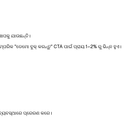
େପକୁ ଯାଉଛନ୍ତି।
ପରିକ "ଡେମୋ ବୁକ୍ କରନ୍ତୁ" CTA ପାଇଁ ପ୍ରାୟ 1–2% ରୁ ଭିନ୍ନ ହୁଏ।
୍ତ ବ୍ୟବସ୍ଥାରେ ପ୍ରେରଣ କରେ।