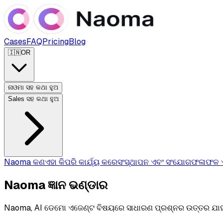
Cases
FAQ
Pricing
Blog
🇮🇳
OR
ନାଓମା ସହ କଥା ହୁଅ
Sales ସହ କଥା ହୁଅ
Naoma କଣ
ଏହା କିପରି କାର୍ଯ୍ୟ କରେ
ସଂସ୍ଥାପନ ଏବଂ ସଂଯୋଗ
ଫଳାଫଳ ଏ
Naoma ଜ୍ଞାନ ଭଣ୍ଡାର
Naoma, AI ଡେମୋ ଏଜେଣ୍ଟ ବିଷୟରେ ସାଧାରଣ ପ୍ରଶ୍ନର ଉତ୍ତର ଯାହ