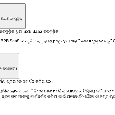
 SaaS ଦଳଗୁଡ଼ିକ।
ାଦଗୁଡ଼ିକ ଥିବା B2B SaaS ଦଳଗୁଡ଼ିକ।
B SaaS ଦଳଗୁଡ଼ିକ ଦ୍ୱାରା ବ୍ୟବହୃତ ହୁଏ। ଏହା "ଡେମୋ ବୁକ୍ କରନ୍ତୁ" 
ଥନ କରିପାରେ।
ଯ୍ୟ ପ୍ରବାହକୁ ସମର୍ଥନ କରିପାରେ।
ବିନ୍ୟାସିତ ହୋଇପାରେ। କିଛି ଦଳ ଆଗମନ ଲିଡ୍ ଯୋଗ୍ୟତା ନିର୍ଣ୍ଣୟ କରିବା
ତନ ଗ୍ରାହକଙ୍କୁ ମାର୍ଗଦର୍ଶନ କରିବା ପାଇଁ ଅନବୋର୍ଡିଂ-ଶୈଳୀ ଏଜେଣ୍ଟ ବ୍