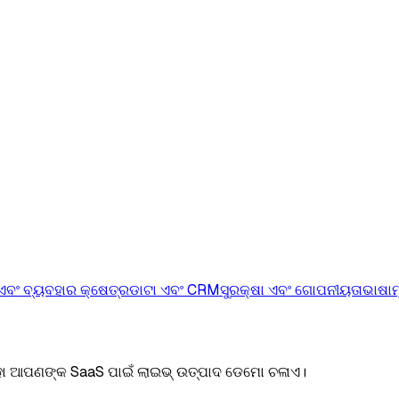
ବଂ ବ୍ୟବହାର କ୍ଷେତ୍ର
ଡାଟା ଏବଂ CRM
ସୁରକ୍ଷା ଏବଂ ଗୋପନୀୟତା
ଭାଷା
ମ
ା ଆପଣଙ୍କ SaaS ପାଇଁ ଲାଇଭ୍ ଉତ୍ପାଦ ଡେମୋ ଚଳାଏ।