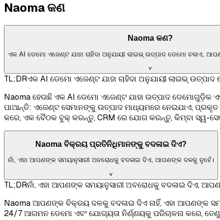
Naoma କଣ
Naoma କଣ?
ଏକ AI ଡେମୋ ଏଜେଣ୍ଟ ଯାହା ଚାହିଦା ଅନୁଯାୟୀ ଲାଇଭ୍ ଉତ୍ପାଦ ଡେମୋ ଚଳାଏ, ଆପ
˅
TL;DR
ଏକ AI ଡେମୋ ଏଜେଣ୍ଟ ଯାହା ଚାହିଦା ଅନୁଯାୟୀ ଲାଇଭ୍ ଉତ୍ପା
Naoma ହେଉଛି ଏକ AI ଡେମୋ ଏଜେଣ୍ଟ ଯାହା ଉତ୍ପାଦ ଡେମୋଗୁଡ଼ିକ ଏକ 
ପାଆନ୍ତି: ଏଜେଣ୍ଟ ସେମାନଙ୍କୁ ଉତ୍ପାଦ ମାଧ୍ୟମରେ ନେଇଯାଏ, ପ୍ରକୃତ ସ
କରେ, ଏକ ବୈଠକ ବୁକ୍ କରନ୍ତୁ, CRM ରେ ଯୋଗ କରନ୍ତୁ, କିମ୍ବା ସ୍ୱ-ସେ
Naoma ବିକ୍ରୟ ପ୍ରତିନିଧିମାନଙ୍କୁ ବଦଳାଇ ଦିଏ?
ନାଁ, ଏହା ଆପଣଙ୍କ ସମୟାନୁସାରୀ ଅବରୋଧକୁ ବଦଳାଇ ଦିଏ, ଆପଣଙ୍କ ଦଳକୁ ନୁହେଁ।
˅
TL;DR
ନାଁ, ଏହା ଆପଣଙ୍କ ସମୟାନୁସାରୀ ଅବରୋଧକୁ ବଦଳାଇ ଦିଏ, ଆପଣଙ
Naoma ଆପଣଙ୍କ ବିକ୍ରୟ ଦଳକୁ ବଦଳାଇ ଦିଏ ନାହିଁ, ଏହା ଆପଣଙ୍କ ସମୟା
24/7 ଆଗମନ ଡେମୋ ଏବଂ ଯୋଗ୍ୟତା ନିର୍ଣ୍ଣୟକୁ ପରିଚାଳନା କରେ, ତେଣୁ