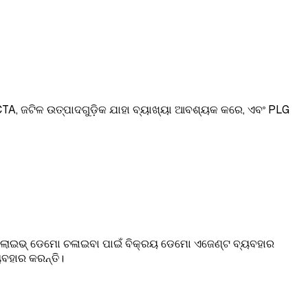
CTA, ଜଟିଳ ଉତ୍ପାଦଗୁଡ଼ିକ ଯାହା ବ୍ୟାଖ୍ୟା ଆବଶ୍ୟକ କରେ, ଏବଂ PLG
 ଏବଂ ଲାଇଭ୍ ଡେମୋ ଚଳାଇବା ପାଇଁ ବିକ୍ରୟ ଡେମୋ ଏଜେଣ୍ଟ ବ୍ୟବହାର
ୟବହାର କରନ୍ତି।