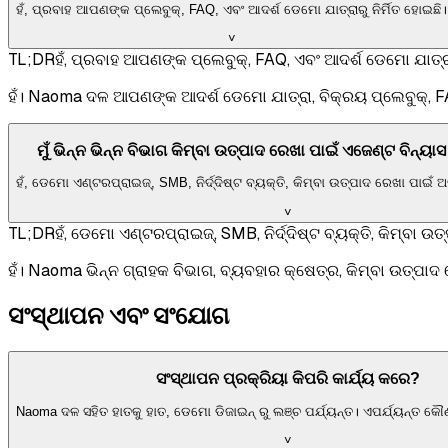
ହଁ, ପ୍ରବାହ ଆପଣଙ୍କ ପ୍ଲେବୁକ୍, FAQ, ଏବଂ ଆଦର୍ଶ ଡେମୋ ଯାତ୍ରାରୁ ନିର୍ମିତ ହୋଇଛି।
˅
TL;DR
ହଁ, ପ୍ରବାହ ଆପଣଙ୍କ ପ୍ଲେବୁକ୍, FAQ, ଏବଂ ଆଦର୍ଶ ଡେମୋ ଯାତ୍ରାର
ହଁ। Naoma ଦଳ ଆପଣଙ୍କ ଆଦର୍ଶ ଡେମୋ ଯାତ୍ରା, ବିକ୍ରୟ ପ୍ଲେବୁକ୍, F
ମୁଁ ଭିନ୍ନ ଭିନ୍ନ ବିଭାଗ କିମ୍ବା ଉତ୍ପାଦ ରେଖା ପାଇଁ ଏଜେଣ୍ଟ ବିନ୍ୟାସ
ହଁ, ଡେମୋ ଏଣ୍ଟରପ୍ରାଇଜ୍, SMB, ନିର୍ଦ୍ଦିଷ୍ଟ ବ୍ୟକ୍ତି, କିମ୍ବା ଉତ୍ପାଦ ରେଖା ପାଇଁ
˅
TL;DR
ହଁ, ଡେମୋ ଏଣ୍ଟରପ୍ରାଇଜ୍, SMB, ନିର୍ଦ୍ଦିଷ୍ଟ ବ୍ୟକ୍ତି, କିମ୍ବା
ହଁ। Naoma ଭିନ୍ନ ଗ୍ରାହକ ବିଭାଗ, ବ୍ୟବହାର କ୍ଷେତ୍ର, କିମ୍ବା ଉତ୍ପାଦ 
ସଂସ୍ଥାପନ ଏବଂ ସଂଯୋଗ
ସଂସ୍ଥାପନ ପ୍ରକ୍ରିୟା କିପରି କାର୍ଯ୍ୟ କରେ?
Naoma ଦଳ ସହିତ ହାତକୁ ହାତ, ଡେମୋ ଡିଜାଇନ୍ ରୁ ଲଞ୍ଚ ପର୍ଯ୍ୟନ୍ତ। ଏପର୍ଯ୍ୟନ୍ତ କୌଣସି
˅