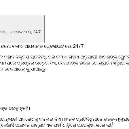
ଣଙ୍କ ୱେବସାଇଟ୍ ରେ, 24/7।
ଦ ଡେମୋ ଚଳାଏ, ଆପଣଙ୍କ ୱେବସାଇଟ୍ ରେ, 24/7।
ମହାନ ବିକ୍ରୟ ପ୍ରତିନିଧି ପରି ଚଳାଏ, ଚାହିଦା ଅନୁଯାୟୀ, ଆପଣଙ୍କ ୱେବ
ମୟରେ ପ୍ରଶ୍ନର ଉତ୍ତର ଦିଏ, ସେମାନଙ୍କ ଇଚ୍ଛା ଯୋଗ୍ୟତା ନିର୍ଣ୍ଣୟ କରେ
ବା ଚେକଆଉଟ୍ କୁ ଯାଆନ୍ତୁ।
୍କ ଦଳକୁ ନୁହେଁ।
ନୁସାରୀ ଅବରୋଧକୁ ବଦଳାଇ ଦିଏ। ମାନବ ପ୍ରତିନିଧିମାନେ ଉଚ୍ଚ-ମୂଲ୍ୟର ଡି
 କୌଣସି ଆଗମନ ଆଗ୍ରହ ଏକ ଫର୍ମ ଧାଡ଼ିରେ ଅପେକ୍ଷା କରେ ନାହିଁ।