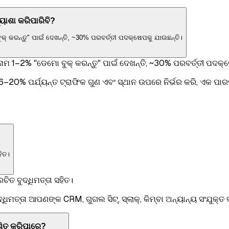
୍ୟାଶା କରିପାରିବି?
 କରନ୍ତୁ" ପାଇଁ ଦେଖନ୍ତି, ~30% ପରବର୍ତ୍ତୀ ପଦକ୍ଷେପକୁ ଯାଉଛନ୍ତି।
ମ 1–2% "ଡେମୋ ବୁକ୍ କରନ୍ତୁ" ପାଇଁ ଦେଖନ୍ତି, ~30% ପରବର୍ତ୍ତୀ ପଦକ୍ଷ
20% ପର୍ଯ୍ୟନ୍ତ ଟ୍ରାଫିକ ଗୁଣ ଏବଂ ସ୍ଥାନ ଉପରେ ନିର୍ଭର କରି, ଏକ ପାରମ୍
ହିତ।
ରଚିତ ବୁଦ୍ଧିମତ୍ତା ସହିତ।
୍ଧିମତ୍ତା ଆପଣଙ୍କ CRM, ଗୁଗଲ ସିଟ୍, ସ୍ଲାକ୍, କିମ୍ବା ଅନ୍ୟାନ୍ୟ ସଂଯୁକ
େଶିତ କରିପାରେ?