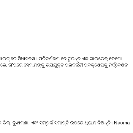
ସାଇଟ୍ ରେ ସିଧାସଳଖ। ପରିଦର୍ଶକମାନେ ତୁରନ୍ତ ଏକ ଗାଇଡେଡ୍ ଡେମୋ
, ତା'ପରେ ସେମାନଙ୍କୁ ଉପଯୁକ୍ତ ପରବର୍ତ୍ତୀ ପଦକ୍ଷେପକୁ ନିର୍ଦ୍ଦେଶିତ
ଲ୍, ବୁଝାମଣା, ଏବଂ ସମ୍ପର୍କ ସମାପ୍ତି ଉପରେ ଧ୍ୟାନ ଦିଅନ୍ତି। Naoma