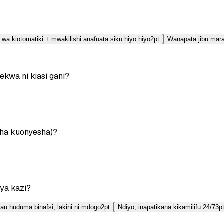
 wa kiotomatiki + mwakilishi anafuata siku hiyo hiyo
2
pt
Wanapata jibu mar
ekwa ni kiasi gani?
 cha kuonyesha)?
ya kazi?
au huduma binafsi, lakini ni mdogo
2
pt
Ndiyo, inapatikana kikamilifu 24/7
3
p