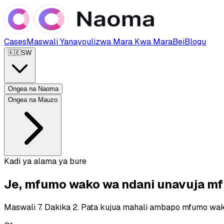
Cases
Maswali Yanayoulizwa Mara Kwa Mara
Bei
Blogu
🇰🇪
SW
Ongea na Naoma
Ongea na Mauzo
Kadi ya alama ya bure
Je, mfumo wako wa ndani unavuja m
Maswali 7. Dakika 2. Pata kujua mahali ambapo mfumo wak