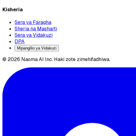
Kisheria
Sera ya Faragha
Sheria na Masharti
Sera ya Vidakuzi
DPA
Mipangilio ya Vidakuzi
© 2026 Naoma AI Inc. Haki zote zimehifadhiwa.