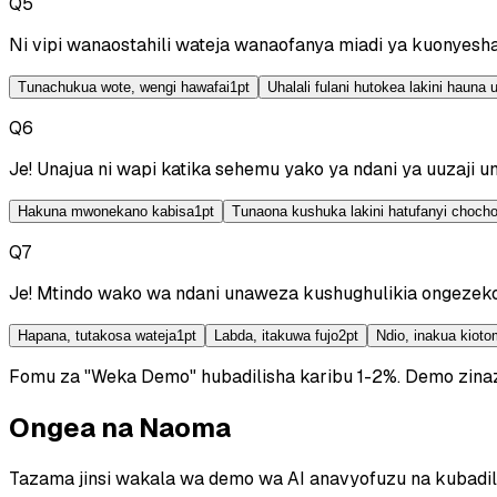
Q
5
Ni vipi wanaostahili wateja wanaofanya miadi ya kuonyesh
Tunachukua wote, wengi hawafai
1
pt
Uhalali fulani hutokea lakini hauna 
Q
6
Je! Unajua ni wapi katika sehemu yako ya ndani ya uuzaji 
Hakuna mwonekano kabisa
1
pt
Tunaona kushuka lakini hatufanyi chocho
Q
7
Je! Mtindo wako wa ndani unaweza kushughulikia ongezeko l
Hapana, tutakosa wateja
1
pt
Labda, itakuwa fujo
2
pt
Ndio, inakua kioto
Fomu za "Weka Demo" hubadilisha karibu 1-2%.
Demo zinaz
Ongea na Naoma
Tazama jinsi wakala wa demo wa AI anavyofuzu na kubadilish