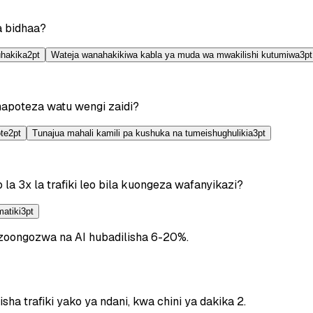
a bidhaa?
uhakika
2
pt
Wateja wanahakikiwa kabla ya muda wa mwakilishi kutumiwa
3
pt
unapoteza watu wengi zaidi?
te
2
pt
Tunajua mahali kamili pa kushuka na tumeishughulikia
3
pt
a 3x la trafiki leo bila kuongeza wafanyikazi?
matiki
3
pt
oongozwa na AI hubadilisha 6-20%.
a trafiki yako ya ndani, kwa chini ya dakika 2.