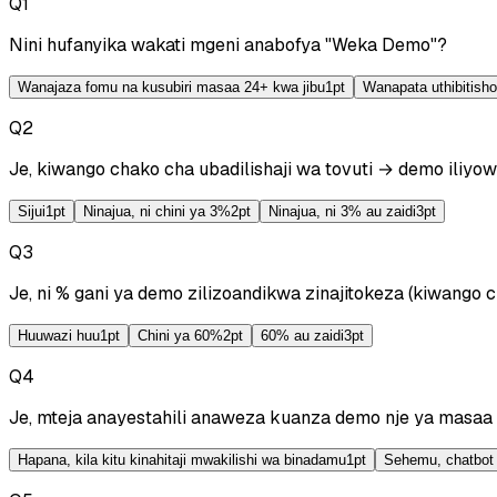
Q
1
Nini hufanyika wakati mgeni anabofya "Weka Demo"?
Wanajaza fomu na kusubiri masaa 24+ kwa jibu
1
pt
Wanapata uthibitisho
Q
2
Je, kiwango chako cha ubadilishaji wa tovuti → demo iliyow
Sijui
1
pt
Ninajua, ni chini ya 3%
2
pt
Ninajua, ni 3% au zaidi
3
pt
Q
3
Je, ni % gani ya demo zilizoandikwa zinajitokeza (kiwango
Huuwazi huu
1
pt
Chini ya 60%
2
pt
60% au zaidi
3
pt
Q
4
Je, mteja anayestahili anaweza kuanza demo nje ya masaa 
Hapana, kila kitu kinahitaji mwakilishi wa binadamu
1
pt
Sehemu, chatbot 