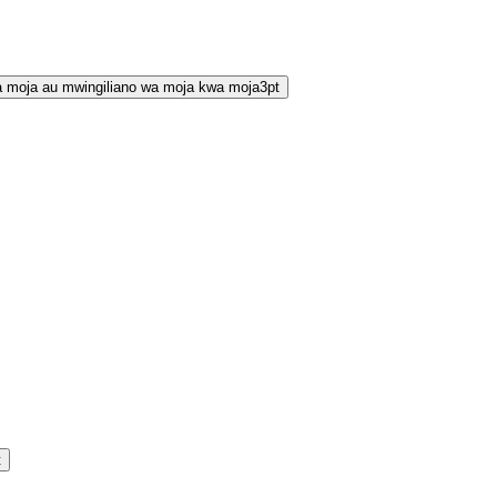
a moja au mwingiliano wa moja kwa moja
3
pt
t