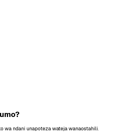
fumo?
o wa ndani unapoteza wateja wanaostahili.