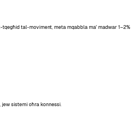
tà u t-tqegħid tal-moviment, meta mqabbla ma' madwar 1–2%
, jew sistemi oħra konnessi.