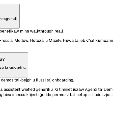
rough reali.
bbenefikaw minn walkthrough reali.
essia, Mellow, Hoteza, u Magify. Huwa tajjeb għal kumpaniji
za?
ssi ta' onboarding.
l demos tal-bejgħ u flussi ta' onboarding.
biss assistent wieħed ġeneriku. Xi timijiet jużaw Aġenti ta' D
ing biex imexxu klijenti ġodda permezz tal-setup u l-adozzjoni