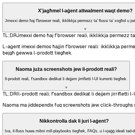
X'jagħmel l-aġent attwalment waqt demo?
Jmexxi demo ħaj f'browser reali, ikklikkja permezz ta' flussi ta' xogħol u jw
˅
TL;DR
Jmexxi demo ħaj f'browser reali, ikklikkja permezz ta' 
L-aġent imexxi demos ħajjin f'browser reali: ikklikkja permezz
bejgħ ġewwa l-prodott tiegħek.
Naoma juża screenshots jew il-prodott reali?
Il-prodott reali, f'sandbox dedikat li dejjem jirrifletti l-UI kurrenti tiegħek.
˅
TL;DR
Il-prodott reali, f'sandbox dedikat li dejjem jirrifletti l
Naoma ma jiddependix fuq screenshots jew click-throughs stat
Nikkontrolla dak li juri l-aġent?
Iva, il-fluss huwa mibni mill-playbooks tiegħek, FAQs, u l-vjaġġ ideali tad-