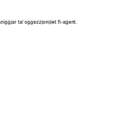
iġġjar ta' oġġezzjonijiet fl-aġent.