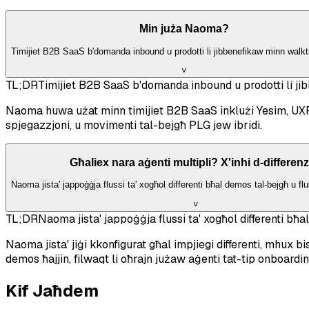
Min juża Naoma?
Timijiet B2B SaaS b'domanda inbound u prodotti li jibbenefikaw minn walkth
˅
TL;DR
Timijiet B2B SaaS b'domanda inbound u prodotti li ji
Naoma huwa użat minn timijiet B2B SaaS inklużi Yesim, UXPr
spjegazzjoni, u movimenti tal-bejgħ PLG jew ibridi.
Għaliex nara aġenti multipli? X'inhi d-differen
Naoma jista' jappoġġja flussi ta' xogħol differenti bħal demos tal-bejgħ u flu
˅
TL;DR
Naoma jista' jappoġġja flussi ta' xogħol differenti bħa
Naoma jista' jiġi kkonfigurat għal impjiegi differenti, mhux 
demos ħajjin, filwaqt li oħrajn jużaw aġenti tat-tip onboard
Kif Jaħdem