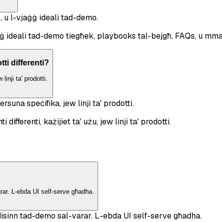
, u l-vjaġġ ideali tad-demo.
ġ ideali tad-demo tiegħek, playbooks tal-bejgħ, FAQs, u mman
ti differenti?
inji ta' prodotti.
rsuna speċifika, jew linji ta' prodotti.
differenti, każijiet ta' użu, jew linji ta' prodotti.
rar. L-ebda UI self-serve għadha.
disinn tad-demo sal-varar. L-ebda UI self-serve għadha.