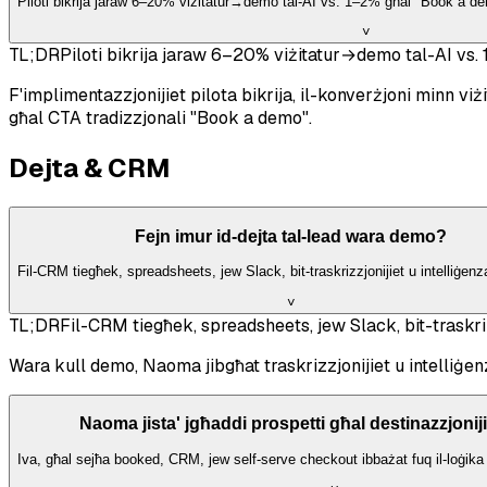
Piloti bikrija jaraw 6–20% viżitatur→demo tal-AI vs. 1–2% għal "Book a de
˅
TL;DR
Piloti bikrija jaraw 6–20% viżitatur→demo tal-AI vs.
F'implimentazzjonijiet pilota bikrija, il-konverżjoni minn
għal CTA tradizzjonali "Book a demo".
Dejta & CRM
Fejn imur id-dejta tal-lead wara demo?
Fil-CRM tiegħek, spreadsheets, jew Slack, bit-traskrizzjonijiet u intelliġenza
˅
TL;DR
Fil-CRM tiegħek, spreadsheets, jew Slack, bit-traskrizz
Wara kull demo, Naoma jibgħat traskrizzjonijiet u intelliġen
Naoma jista' jgħaddi prospetti għal destinazzjoniji
Iva, għal sejħa booked, CRM, jew self-serve checkout ibbażat fuq il-loġika t