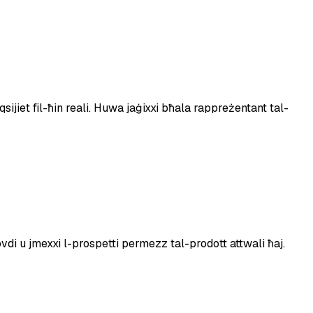
sijiet fil-ħin reali. Huwa jaġixxi bħala rappreżentant tal-
di u jmexxi l-prospetti permezz tal-prodott attwali ħaj.