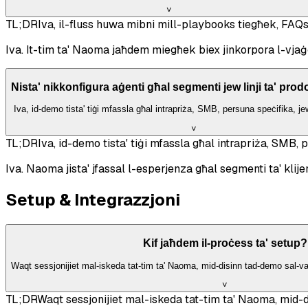
˅
TL;DR
Iva, il-fluss huwa mibni mill-playbooks tiegħek, FAQs
Iva. It-tim ta' Naoma jaħdem miegħek biex jinkorpora l-vjaġ
Nista' nikkonfigura aġenti għal segmenti jew linji ta' prodot
Iva, id-demo tista' tiġi mfassla għal intrapriża, SMB, persuna speċifika, jew l
˅
TL;DR
Iva, id-demo tista' tiġi mfassla għal intrapriża, SMB, pe
Iva. Naoma jista' jfassal l-esperjenza għal segmenti ta' klijenti 
Setup & Integrazzjoni
Kif jaħdem il-proċess ta' setup?
Waqt sessjonijiet mal-iskeda tat-tim ta' Naoma, mid-disinn tad-demo sal-va
˅
TL;DR
Waqt sessjonijiet mal-iskeda tat-tim ta' Naoma, mid-