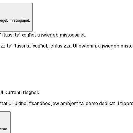
ieġeb mistoqsijiet.
flussi ta' xogħol u jwieġeb mistoqsijiet.
 ta' flussi ta' xogħol, jenfasizza UI ewlenin, u jwieġeb mistoq
-UI kurrenti tiegħek.
iċi. Jidħol f'sandbox jew ambjent ta' demo dedikat li tipprov
demo.