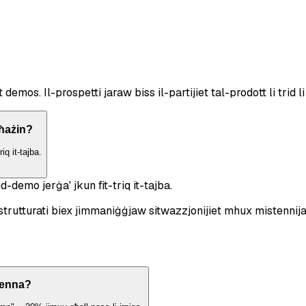
s. Il-prospetti jaraw biss il-partijiet tal-prodott li trid li
 ħażin?
iq it-tajba.
d-demo jerġa' jkun fit-triq it-tajba.
strutturati biex jimmaniġġjaw sitwazzjonijiet mhux mistennij
stenna?