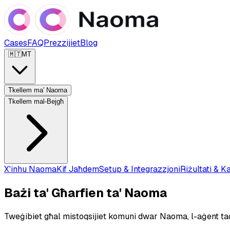
Cases
FAQ
Prezzijiet
Blog
🇲🇹
MT
Tkellem ma' Naoma
Tkellem mal-Bejgħ
X'inhu Naoma
Kif Jaħdem
Setup & Integrazzjoni
Riżultati & Ka
Bażi ta' Għarfien ta' Naoma
Tweġibiet għal mistoqsijiet komuni dwar Naoma, l-aġent tad