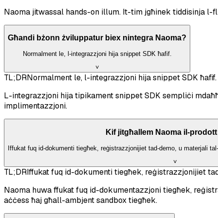
Naoma jitwassal hands-on illum. It-tim jgħinek tiddisinja l-fl
Għandi bżonn żviluppatur biex nintegra Naoma?
Normalment le, l-integrazzjoni hija snippet SDK ħafif.
˅
TL;DR
Normalment le, l-integrazzjoni hija snippet SDK ħafif.
L-integrazzjoni hija tipikament snippet SDK sempliċi mdaħħa
implimentazzjoni.
Kif jitgħallem Naoma il-prodott
Iffukat fuq id-dokumenti tiegħek, reġistrazzjonijiet tad-demo, u materjali ta
˅
TL;DR
Iffukat fuq id-dokumenti tiegħek, reġistrazzjonijiet ta
Naoma huwa ffukat fuq id-dokumentazzjoni tiegħek, reġistra
aċċess ħaj għall-ambjent sandbox tiegħek.