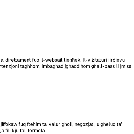
direttament fuq il-websajt tiegħek. Il-viżitaturi jirċievu
-intenzjoni tagħhom, imbagħad jgħaddihom għall-pass li jmiss
ffokaw fuq ftehim ta' valur għoli, negozjati, u għeluq ta'
a fil-kju tal-formola.