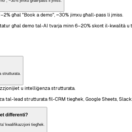
mo", ~30% jimxu għall-pass li jmiss.
 1–2% għal "Book a demo", ~30% jimxu għall-pass li jmiss.
 viżitatur għal demo tal-AI tvarja minn 6–20% skont il-kwali
 strutturata.
jonijiet u intelliġenza strutturata.
za tal-lead strutturata fil-CRM tiegħek, Google Sheets, Slack
et differenti?
a' kwalifikazzjoni tiegħek.