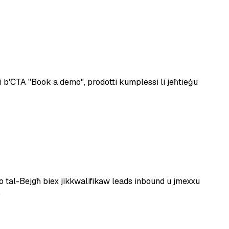
 b'CTA "Book a demo", prodotti kumplessi li jeħtieġu
emo tal-Bejgħ biex jikkwalifikaw leads inbound u jmexxu
.