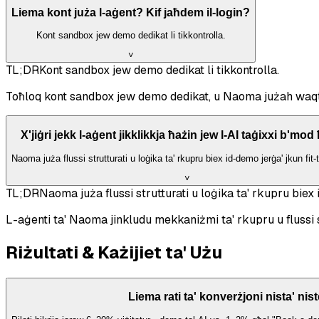
Liema kont juża l-aġent? Kif jaħdem il-login?
Kont sandbox jew demo dedikat li tikkontrolla.
˅
TL;DR
Kont sandbox jew demo dedikat li tikkontrolla.
Toħloq kont sandbox jew demo dedikat, u Naoma jużah waqt demo
X'jiġri jekk l-aġent jikklikkja ħażin jew l-AI taġixxi b'mod
Naoma juża flussi strutturati u loġika ta' rkupru biex id-demo jerġa' jkun fit-tr
˅
TL;DR
Naoma juża flussi strutturati u loġika ta' rkupru biex i
L-aġenti ta' Naoma jinkludu mekkaniżmi ta' rkupru u flussi 
Riżultati & Każijiet ta' Użu
Liema rati ta' konverżjoni nista' ni