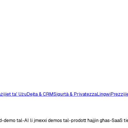
żijiet ta' Użu
Dejta & CRM
Sigurtà & Privatezza
Lingwi
Prezziji
-demo tal-AI li jmexxi demos tal-prodott ħajjin għas-SaaS ti