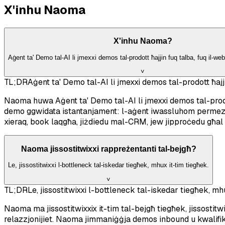
X'inhu Naoma
X'inhu Naoma?
Aġent ta' Demo tal-AI li jmexxi demos tal-prodott ħajjin fuq talba, fuq il-web
˅
TL;DR
Aġent ta' Demo tal-AI li jmexxi demos tal-prodott ħajji
Naoma huwa Aġent ta' Demo tal-AI li jmexxi demos tal-prodott
demo ggwidata istantanjament: l-aġent iwassluhom permezz ta
xieraq, book laqgħa, jiżdiedu mal-CRM, jew jipproċedu għal
Naoma jissostitwixxi rappreżentanti tal-bejgħ?
Le, jissostitwixxi l-bottleneck tal-iskedar tiegħek, mhux it-tim tiegħek.
˅
TL;DR
Le, jissostitwixxi l-bottleneck tal-iskedar tiegħek, mh
Naoma ma jissostitwixxix it-tim tal-bejgħ tiegħek, jissostitwi
relazzjonijiet. Naoma jimmaniġġja demos inbound u kwalifikaz