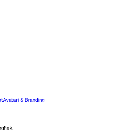
et
Avatari & Branding
egħek.