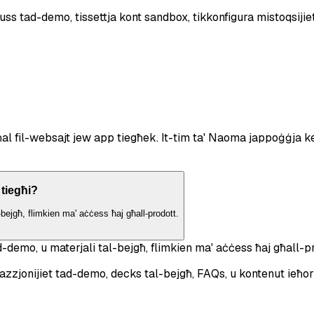
uss tad-demo, tissettja kont sandbox, tikkonfigura mistoqsijiet 
l fil-websajt jew app tiegħek. It-tim ta' Naoma jappoġġja kem
 tiegħi?
l-bejgħ, flimkien ma' aċċess ħaj għall-prodott.
d-demo, u materjali tal-bejgħ, flimkien ma' aċċess ħaj għall-p
zzjonijiet tad-demo, decks tal-bejgħ, FAQs, u kontenut ieħor