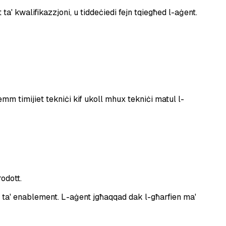
ta' kwalifikazzjoni, u tiddeċiedi fejn tqiegħed l-aġent.
m timijiet tekniċi kif ukoll mhux tekniċi matul l-
rodott.
 ta' enablement. L-aġent jgħaqqad dak l-għarfien ma'