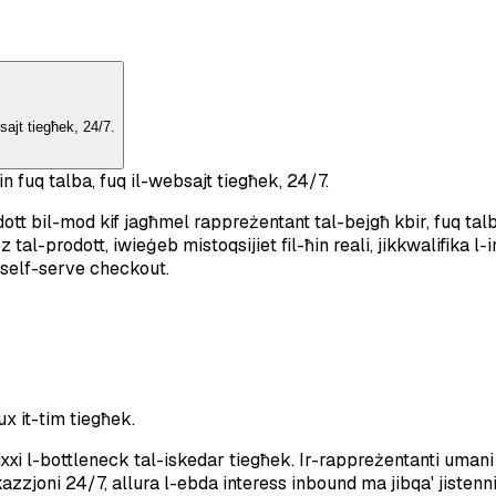
sajt tiegħek, 24/7.
n fuq talba, fuq il-websajt tiegħek, 24/7.
 bil-mod kif jagħmel rappreżentant tal-bejgħ kbir, fuq talba, 
l-prodott, iwieġeb mistoqsijiet fil-ħin reali, jikkwalifika l
 self-serve checkout.
ux it-tim tiegħek.
xxi l-bottleneck tal-iskedar tiegħek. Ir-rappreżentanti umani ji
zjoni 24/7, allura l-ebda interess inbound ma jibqa' jistennij